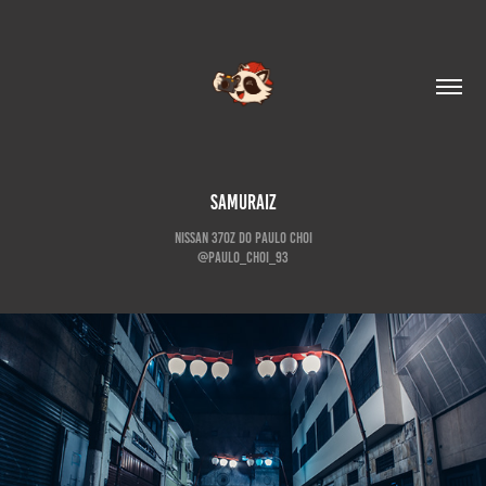
SamuraiZ
Nissan 370Z do Paulo Choi
@paulo_choi_93