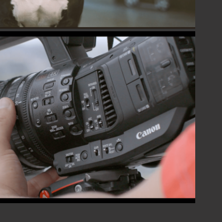
 CARRERA CUP - XF405 & XF705
2020